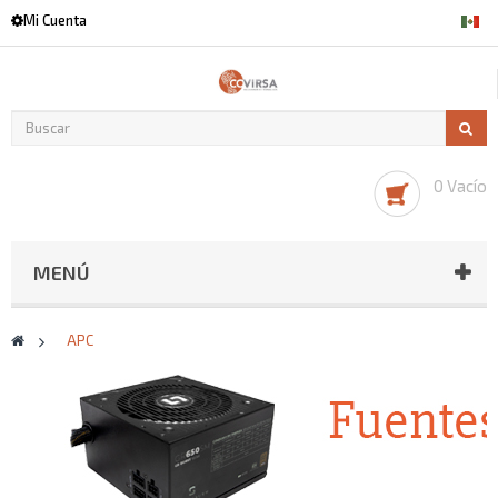
Mi Cuenta
0 Vacío
MENÚ
>
APC