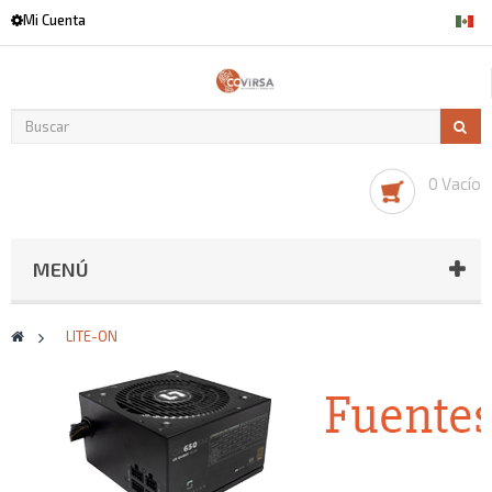
Mi Cuenta
0 Vacío
MENÚ
>
LITE-ON