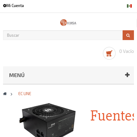
Mi Cuenta
0 Vacío
MENÚ
>
EC LINE