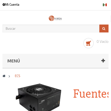
Mi Cuenta
0 Vacío
MENÚ
>
ECS