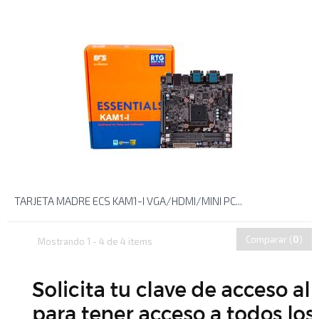
TARJETA MADRE ECS KAM1-I VGA/HDMI/MINI PC...
Comparar (
0
)
Mostrando 1 - 4 de 4 items