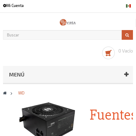
Mi Cuenta
0 Vacío
MENÚ
>
WD